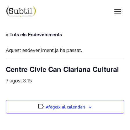
Vés
M
al
contingut
« Tots els Esdeveniments
Aquest esdeveniment ja ha passat.
Centre Cívic Can Clariana Cultural
7 agost 8:15
Afegeix al calendari