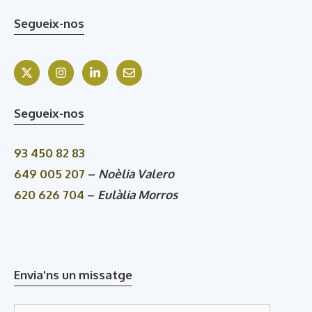
Segueix-nos
Segueix-nos
93 450 82 83
649 005 207
–
Noèlia Valero
620 626 704
–
Eulàlia Morros
Envia'ns un missatge