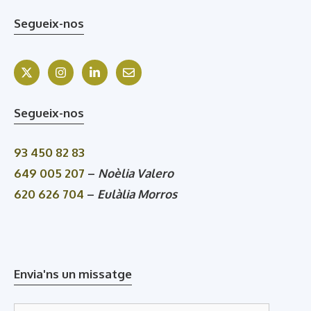
Segueix-nos
Segueix-nos
93 450 82 83
649 005 207
–
Noèlia Valero
620 626 704
–
Eulàlia Morros
Envia'ns un missatge