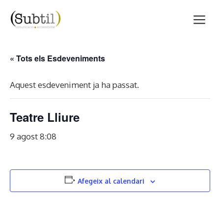
Vés
M
al
contingut
« Tots els Esdeveniments
Aquest esdeveniment ja ha passat.
Teatre Lliure
9 agost 8:08
Afegeix al calendari