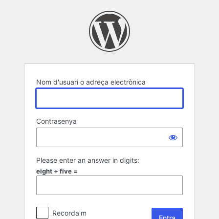
Entra
Nom d'usuari o adreça electrònica
Contrasenya
Please enter an answer in digits:
eight + five =
Recorda'm