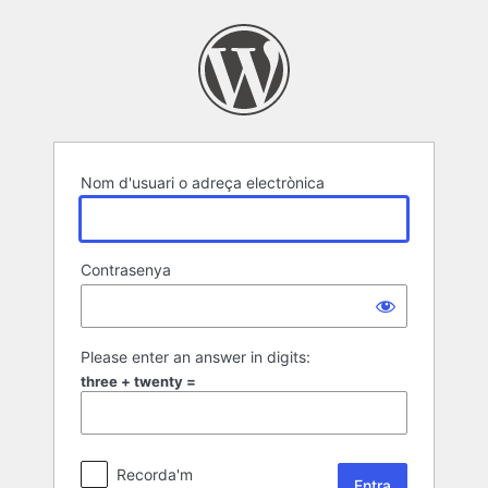
Entra
Nom d'usuari o adreça electrònica
Contrasenya
Please enter an answer in digits:
three + twenty =
Recorda'm