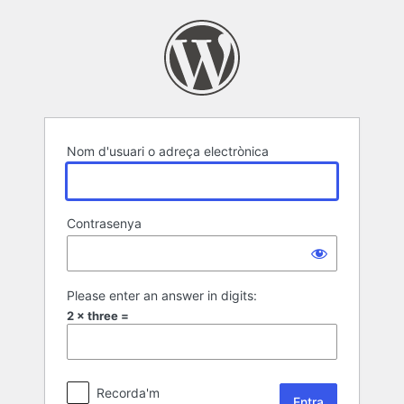
Entra
Nom d'usuari o adreça electrònica
Contrasenya
Please enter an answer in digits:
2 × three =
Recorda'm