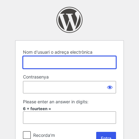
Entra
Nom d'usuari o adreça electrònica
Contrasenya
Please enter an answer in digits:
6 + fourteen =
Recorda'm