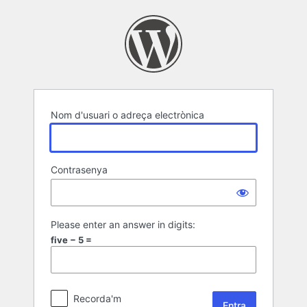
Entra
Nom d'usuari o adreça electrònica
Contrasenya
Please enter an answer in digits:
five − 5 =
Recorda'm