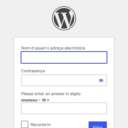
Entra
Nom d'usuari o adreça electrònica
Contrasenya
Please enter an answer in digits:
nineteen − 16 =
Recorda'm