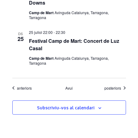
Downs
i
v
Camp de Mart
Avinguda Catalunya, Tarragona,
m
e
Tarragona
e
n
25 juliol 22:00
-
22:30
DS
25
n
i
Festival Camp de Mart: Concert de Luz
Casal
t
m
Camp de Mart
Avinguda Catalunya, Tarragona,
s
e
Tarragona
n
t
Esdeveniments
Esdeveniments
anteriors
Avui
posteriors
Subscriviu-vos al calendari