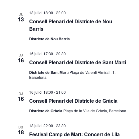
c
z
13 juliol 18:00
-
22:00
DL
13
Consell Plenari del Districte de Nou
a
a
Barris
d
c
Districte de Nou Barris
'
i
16 juliol 17:30
-
20:30
DJ
E
o
16
Consell Plenari del Districte de Sant Martí
s
n
Districte de Sant Martí
Plaça de Valentí Almirall, 1,
Barcelona
d
s
16 juliol 18:00
-
21:00
e
E
DJ
16
Consell Plenari del Districte de Gràcia
v
s
Districte de Gràcia
Plaça de la Vila de Gràcia, Barcelona
e
d
18 juliol 22:00
-
23:30
DS
n
e
18
Festival Camp de Mart: Concert de Lila