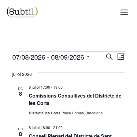
Vés
M
al
contingut
Esdeveniments
07/08/2026
 - 
08/09/2026
N
N
C
L
e
l
S
a
a
r
i
juliol 2026
c
e
s
v
v
a
t
l
8 juliol 17:00
-
19:00
DC
a
e
e
8
e
Comissions Consultives del Districte de
c
les Corts
g
g
c
Districte les Corts
Plaça Comas, Barcelona
a
a
i
c
c
8 juliol 18:00
-
21:00
DC
o
8
Consell Plenari del Districte de Sant