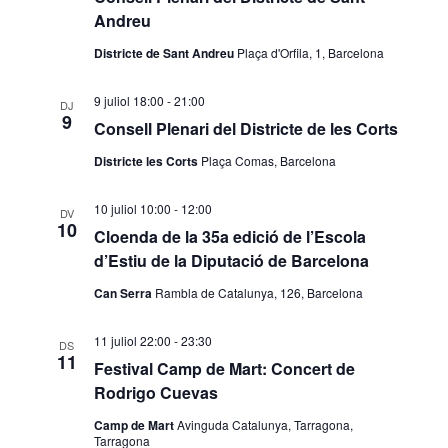
n
i
i
Andreu
a
ó
ó
Districte de Sant Andreu
Plaça d'Orfila, 1, Barcelona
u
v
d
n
9 juliol 18:00
-
21:00
DJ
9
i
e
a
Consell Plenari del Districte de les Corts
d
Districte les Corts
Plaça Comas, Barcelona
s
v
a
u
i
10 juliol 10:00
-
12:00
DV
t
10
Cloenda de la 35a edició de l’Escola
a
s
a
d’Estiu de la Diputació de Barcelona
.
l
u
Can Serra
Rambla de Catalunya, 126, Barcelona
i
a
11 juliol 22:00
-
23:30
DS
11
c
l
Festival Camp de Mart: Concert de
Rodrigo Cuevas
e
i
Camp de Mart
Avinguda Catalunya, Tarragona,
r
t
Tarragona