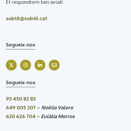
Et respondrem ben aviat!
subtil@subtil.cat
Segueix-nos
Segueix-nos
93 450 82 83
649 005 207
–
Noèlia Valero
620 626 704
–
Eulàlia Morros