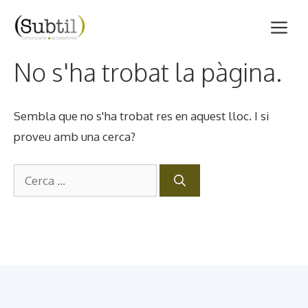
Vés
M
al
contingut
No s'ha trobat la pàgina.
Sembla que no s'ha trobat res en aquest lloc. I si
proveu amb una cerca?
Cerca: