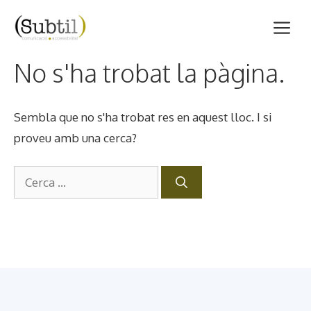
Vés
M
al
contingut
No s'ha trobat la pàgina.
Sembla que no s'ha trobat res en aquest lloc. I si
proveu amb una cerca?
Cerca: