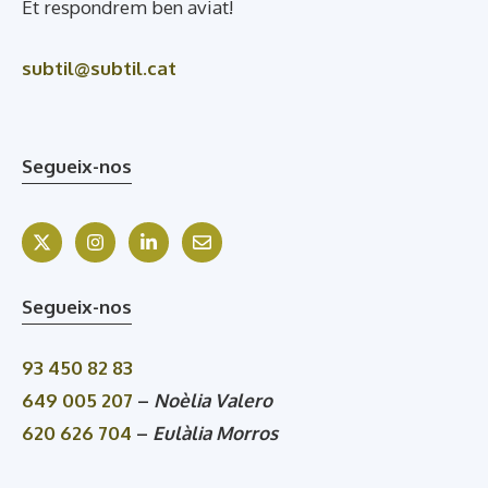
Et respondrem ben aviat!
subtil@subtil.cat
Segueix-nos
Segueix-nos
93 450 82 83
649 005 207
–
Noèlia Valero
620 626 704
–
Eulàlia Morros