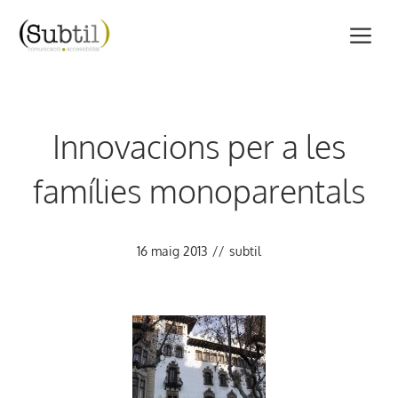
Vés
M
al
contingut
Innovacions per a les
famílies monoparentals
16 maig 2013
//
subtil