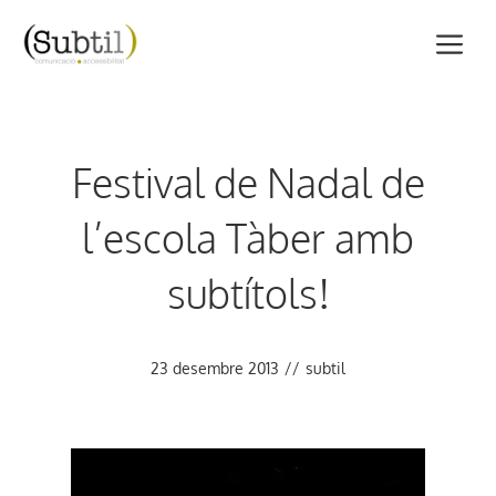
Vés
M
al
contingut
Festival de Nadal de
l’escola Tàber amb
subtítols!
23 desembre 2013
//
subtil