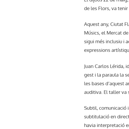
de les Flors, va tenir
Aquest any, Ciutat F
Músics, el Mercat de 
sigui més inclusiu i 
expressions artístiqu
Juan Carlos Lérida, i
gest i la paraula la 
les bases d’aquest a
auditiva. El taller v
Subtil, comunicac
ió 
subtitulació en direc
havia interpretació e