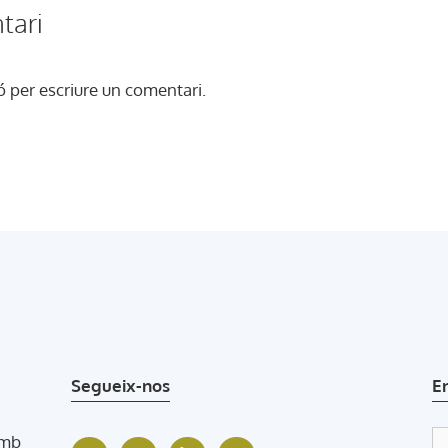
tari
ó
per escriure un comentari.
Segueix-nos
E
amb