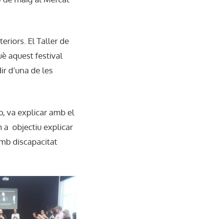
riors. El Taller de
uè aquest festival
ir d’una de les
o, va explicar amb el
m a objectiu explicar
amb discapacitat