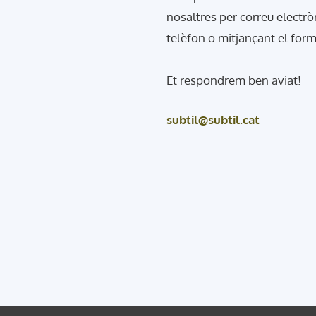
nosaltres per correu electrò
telèfon o mitjançant el form
Et respondrem ben aviat!
subtil@subtil.cat