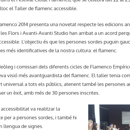
 lloc el Taller de flamenc accessible.
lamenco 2014 presenta una novetat respecte les edicions ante
les Flors i Avanti-Avanti Studio han arribat a un acord perq
accessible. L’objectiu és que les persones sordes puguin gaud
es més identificatives de la nostra cultura: el flamenc.
deòleg i comissari dels diferents cicles de Flamenco Empíric
seva visió més avantguardista del flamenc. El taller tenia co
rt universal a tots els públics, atenent també les persones 
a ser un èxit, amb més de 30 persones inscrites.
i accessibilitat va realitzar la
te per a persones sordes, i també hi
n l
lengua de signes.