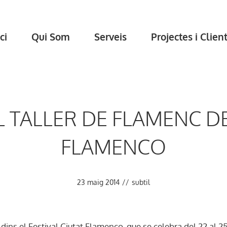
ci
Qui Som
Serveis
Projectes i Clien
 TALLER DE FLAMENC DE
FLAMENCO
23 maig 2014
//
subtil
 dins el Festival Ciutat Flamenco, que se celebra del 22 al 