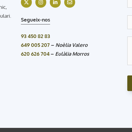
nic,
ulari.
Segueix-nos
93 450 82 83
649 005 207
–
Noèlia Valero
620 626 704
–
Eulàlia Morros