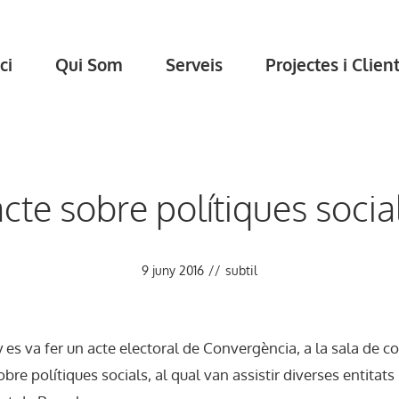
ci
Qui Som
Serveis
Projectes i Clien
’acte sobre polítiques soc
9 juny 2016
//
subtil
y es va fer un acte electoral de Convergència, a la sala de c
re polítiques socials, al qual van assistir diverses entitat