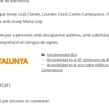
at de Barcelona.
cipar Josep Lluís Cleries, Lourdes Ciuró, Carles Campuzano, 
a amb Josep Maria Llop.
ble per a persones amb discapacitat auditiva, amb subtitulac
terpretació en llengua de signes.
Categories
Uncategorized @ca
Accesibilidad en el 10º aniversario de
Accesibilidad en el acto sobre políticas
Convergencia
tari
ó
per escriure un comentari.