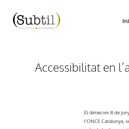
Vés
al
Ini
contingut
Accessibilitat en l
El dimecres 8 de jun
l’ONCE Catalunya, sob