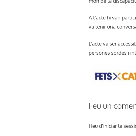
món de la discapacit
A l’acte hi van parti
va tenir una convers
L’acte va ser accessi
persones sordes i in
Feu un comen
Heu d'
iniciar la sessi