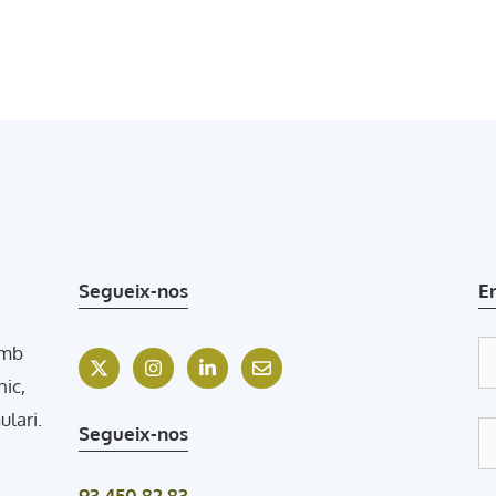
Segueix-nos
E
amb
nic,
ulari.
Segueix-nos
93 450 82 83