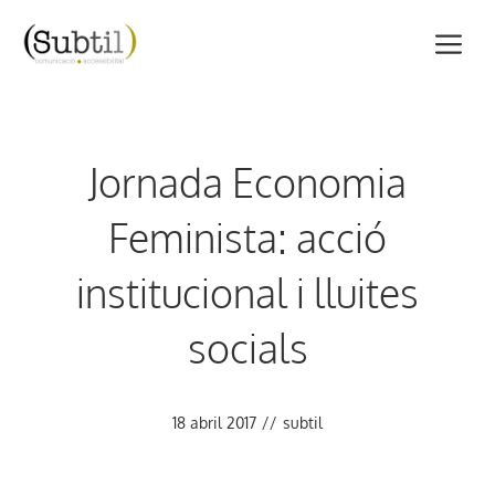
Vés
M
al
contingut
Jornada Economia
Feminista: acció
institucional i lluites
socials
18 abril 2017
//
subtil