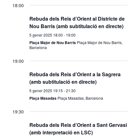
r
t
18:00
c
z
Rebuda dels Reis d’Orient al Districte de
Nou Barris (amb subtitulació en directe)
a
a
5 gener 2025 18:00
-
19:00
d
c
Plaça Major de Nou Barris
Plaça Major de Nou Barris,
Barcelona
'
i
19:00
E
o
Rebuda dels Reis d’Orient a la Sagrera
s
n
(amb subtitulació en directe)
d
s
5 gener 2025 19:15
-
21:30
Plaça Masadas
Plaça Masadas, Barcelona
e
E
19:30
v
s
Rebuda dels Reis d’Orient a Sant Gervasi
e
d
(amb interpretació en LSC)