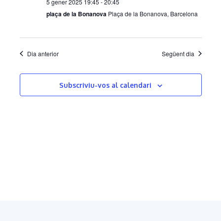
n
e
5 gener 2025 19:45
-
20:45
plaça de la Bonanova
Plaça de la Bonanova, Barcelona
i
v
m
e
Dia anterior
Següent dia
e
n
n
i
Subscriviu-vos al calendari
t
m
s
e
n
t