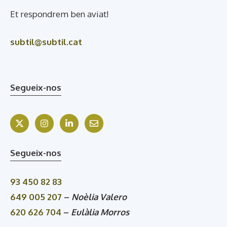
Et respondrem ben aviat!
subtil@subtil.cat
Segueix-nos
Segueix-nos
93 450 82 83
649 005 207
–
Noèlia Valero
620 626 704
–
Eulàlia Morros