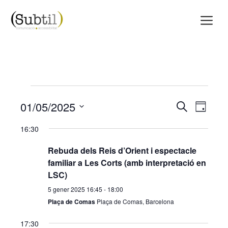
Vés
M
al
contingut
Esdeveniments
01/05/2025
N
N
C
D
e
del
i
S
a
a
r
16:30
a
c
e
5
v
v
a
Rebuda dels Reis d’Orient i espectacle
l
familiar a Les Corts (amb interpretació en
e
e
e
gener
LSC)
c
g
g
5 gener 2025 16:45
-
18:00
2025
c
Plaça de Comas
Plaça de Comas, Barcelona
a
a
i
17:30
c
c