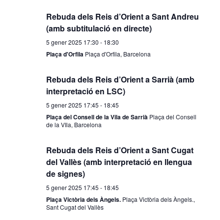
o
n
Rebuda dels Reis d’Orient a Sant Andreu
i
i
(amb subtitulació en directe)
a
ó
ó
5 gener 2025 17:30
-
18:30
u
v
d
Plaça d'Orfila
Plaça d'Orfila, Barcelona
n
i
e
a
Rebuda dels Reis d’Orient a Sarrià (amb
d
interpretació en LSC)
s
v
a
5 gener 2025 17:45
-
18:45
u
i
Plaça del Consell de la Vila de Sarrià
Plaça del Consell
t
de la VIla, Barcelona
a
s
a
.
Rebuda dels Reis d’Orient a Sant Cugat
l
u
del Vallès (amb interpretació en llengua
i
a
de signes)
5 gener 2025 17:45
-
18:45
c
l
Plaça Victòria dels Àngels.
Plaça Victòria dels Àngels.,
e
i
Sant Cugat del Vallès