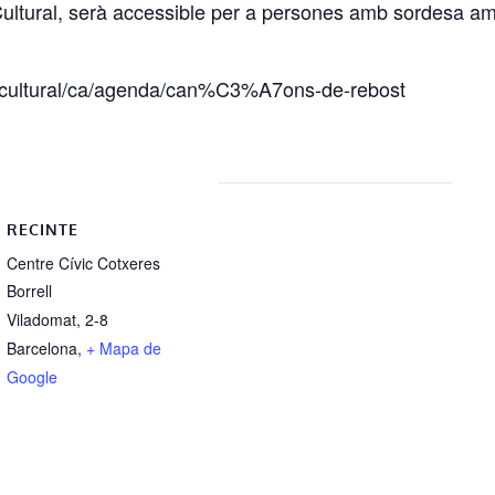
 Cultural, serà accessible per a persones amb sordesa amb
ctecultural/ca/agenda/can%C3%A7ons-de-rebost
RECINTE
Centre Cívic Cotxeres
Borrell
Viladomat, 2-8
Barcelona
,
+ Mapa de
Google