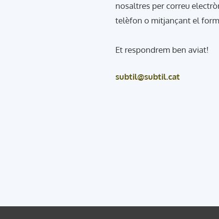
nosaltres per correu electrò
telèfon o mitjançant el form
Et respondrem ben aviat!
subtil@subtil.cat