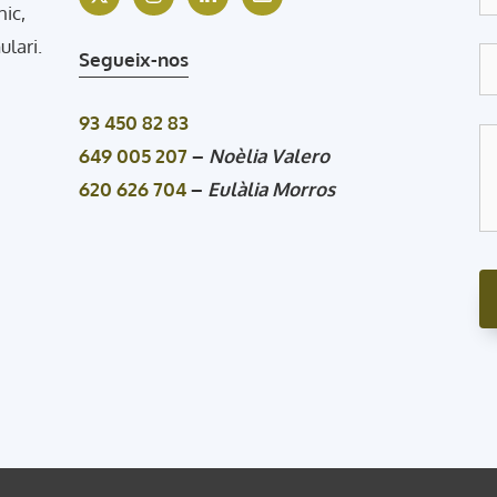
nic,
ulari.
Segueix-nos
93 450 82 83
649 005 207
–
Noèlia Valero
620 626 704
–
Eulàlia Morros