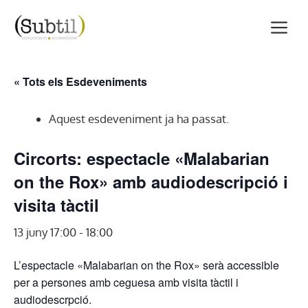
Vés
M
al
contingut
« Tots els Esdeveniments
Aquest esdeveniment ja ha passat.
Circorts: espectacle «Malabarian
on the Rox» amb audiodescripció i
visita tàctil
13 juny 17:00
-
18:00
L’espectacle «Malabarian on the Rox» serà accessible
per a persones amb ceguesa amb visita tàctil i
audiodescrpció.