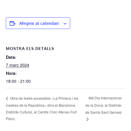
Afegeix al calendari
MOSTRA ELS DETALLS
Data:
7 març 2024
Hora:
18:00 - 21:00
8M Dia Internacional
Obra de teatre accessible «La Primera i les
mestres de la República» dins el Barcelona
de la Dona, al Districte
Districte Cultural, al Centre Cívic Ateneu Fort
de Sarrià-Sant Gervasi
Pienc