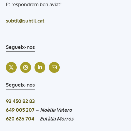
Et respondrem ben aviat!
subtil@subtil.cat
Segueix-nos
Segueix-nos
93 450 82 83
649 005 207
–
Noèlia Valero
620 626 704
–
Eulàlia Morros