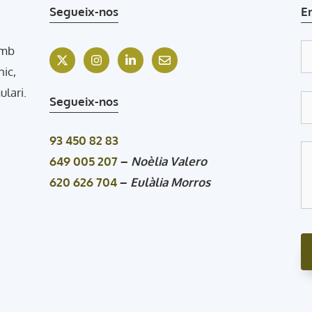
Segueix-nos
E
amb
nic,
ulari.
Segueix-nos
93 450 82 83
649 005 207
–
Noèlia Valero
620 626 704
–
Eulàlia Morros