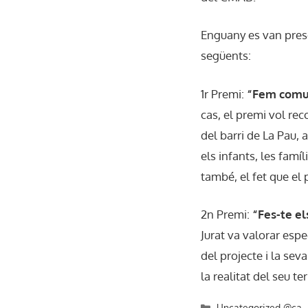
Enguany es van prese
següents:
1r Premi:
“Fem comun
cas, el premi vol rec
del barri de La Pau, 
els infants, les famíli
també, el fet que el 
2n Premi:
“Fes-te el
Jurat va valorar espe
del projecte i la sev
la realitat del seu ter
Categories
Uncategorized @ca