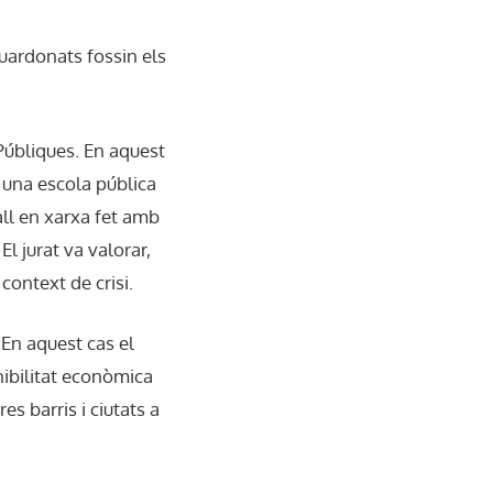
guardonats fossin els
Públiques. En aquest
n una escola pública
ball en xarxa fet amb
 El jurat va valorar,
context de crisi.
 En aquest cas el
nibilitat econòmica
es barris i ciutats a