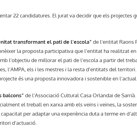
ntar 22 candidatures. El jurat va decidir que els projectes 
itat transformant el pati de l’escola”
de l’entitat Raons 
onèixer la proposta participativa que l’entitat ha realitzat e
amb l’objectiu de millorar el pati de l’escola a partir del tre
es, l’AMPA, els i les mestres i la resta d’entitats del territori.
projecte és una proposta innovadora i sostenible en l’actual 
s balcons”
de l’Associació Cultural Casa Orlandai de Sarrià.
cialment el treball en xarxa amb els veïns i veïnes, la soste
a capacitat per adaptar una experiència duta a terme en d’altr
ritori d’actuació.