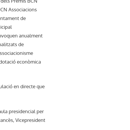
ió dels Premis BCN
BCN Associacions
juntament de
icipal
onvoquen anualment
nalitzats de
’associacionisme
La dotació econòmica
ulació en directe que
aula presidencial per
rancès, Vicepresident