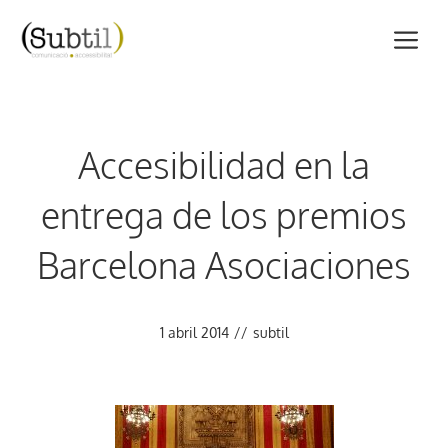
Vés
M
al
contingut
Accesibilidad en la
entrega de los premios
Barcelona Asociaciones
1 abril 2014
//
subtil