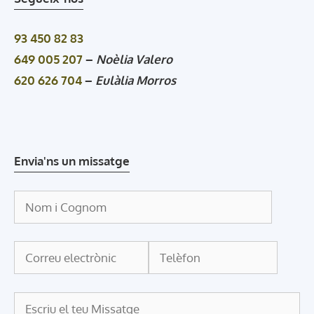
93 450 82 83
649 005 207
–
Noèlia Valero
620 626 704
–
Eulàlia Morros
Envia'ns un missatge