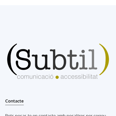
Contacte
Pots posar-te en contacte amb nosaltres per correu