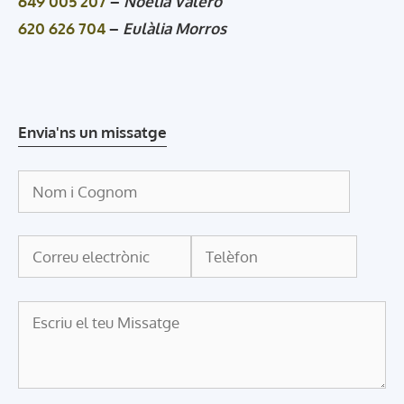
649 005 207
–
Noèlia Valero
620 626 704
–
Eulàlia Morros
Envia'ns un missatge