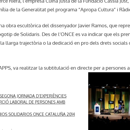
ercè Riera, l’empresa Cuina Justa de la Fundació Cassià Just
mília de la Generalitat pel programa “Apropa Cultura” i Ràdi
una obra escultòrica del dissenyador Javier Ramos, que repre
logotip de Solidaris. Des de l’ONCE es va indicar que els pr
, la llarga trajectòria o la dedicació en pro dels drets social
APPS, va realitzar la subtitulació en directe per a per
sones a
 SEGONA JORNADA D’EXPERIÈNCIES
RCIÓ LABORAL DE PERSONES AMB
IOS SOLIDARIOS ONCE CATALUÑA 2014