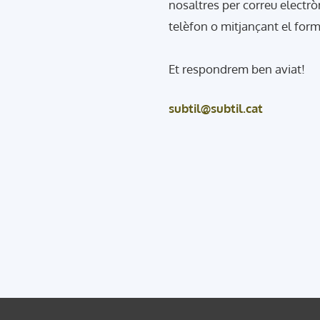
nosaltres per correu electrò
telèfon o mitjançant el form
Et respondrem ben aviat!
subtil@subtil.cat