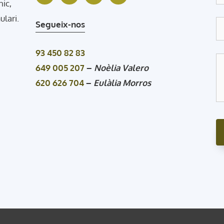
nic,
ulari.
Segueix-nos
93 450 82 83
649 005 207
–
Noèlia Valero
620 626 704
–
Eulàlia Morros