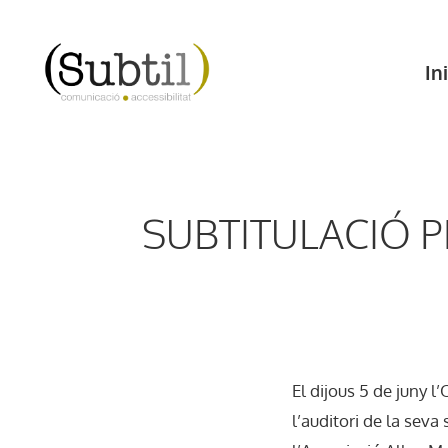
Vés
al
Ini
contingut
SUBTITULACIÓ P
El dijous 5 de juny 
l’auditori de la seva