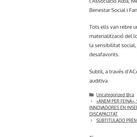
l’Associació Alba, M
Benestar Social i Fa
Tots ells van rebre 
materialització del 
la sensibilitat social
desafavorits.
Subtil, a través d’AC
auditiva.
Categories
Uncategorized @ca
«ANEM PER FEINA»,
INNOVADORES EN INSE
DISCAPACITAT
SUBTITULADO PREM