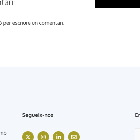
tari
ó
per escriure un comentari.
Segueix-nos
E
amb