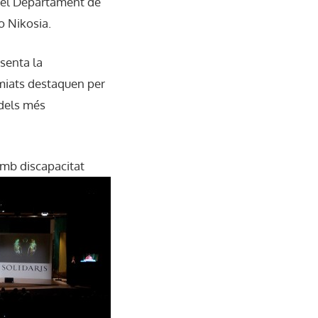
, el Departament de
o Nikosia.
senta la
emiats destaquen per
s dels més
mb discapacitat