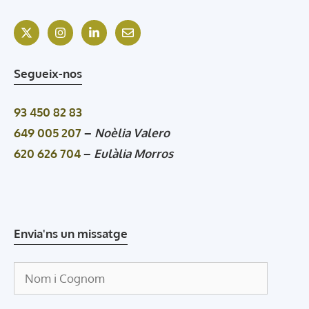
Segueix-nos
93 450 82 83
649 005 207
–
Noèlia Valero
620 626 704
–
Eulàlia Morros
Envia'ns un missatge