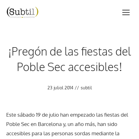
Vés
M
al
contingut
¡Pregón de las fiestas del
Poble Sec accesibles!
23 juliol 2014
//
subtil
Este sábado 19 de julio han empezado las fiestas del
Poble Sec en Barcelona y, un año más, han sido
accesibles para las personas sordas mediante la