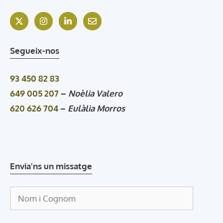
Segueix-nos
93 450 82 83
649 005 207
–
Noèlia Valero
620 626 704
–
Eulàlia Morros
Envia'ns un missatge