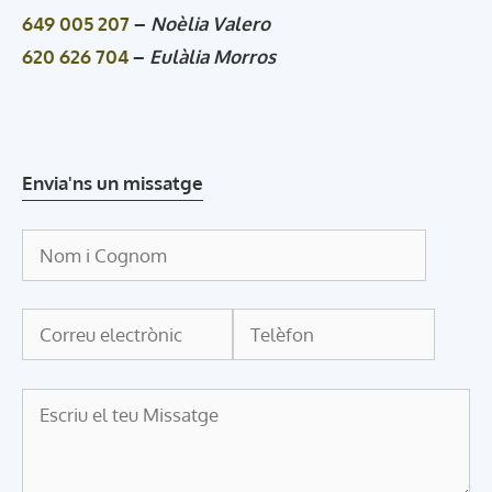
649 005 207
–
Noèlia Valero
620 626 704
–
Eulàlia Morros
Envia'ns un missatge