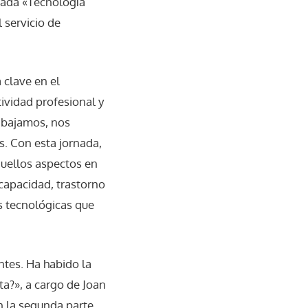
nada «Tecnología
 servicio de
 clave en el
tividad profesional y
abajamos, nos
. Con esta jornada,
quellos aspectos en
scapacidad, trastorno
es tecnológicas que
entes. Ha habido la
ta?», a cargo de Joan
En la segunda parte