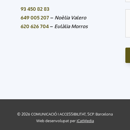
93 450 82 83
649 005 207
–
Noèlia Valero
620 626 704
–
Eulàlia Morros
© 2026 COMUNICACIÓ I ACCESSIBILITAT, SCP. Barcelona
Web desenvolupat per
iCatMedia