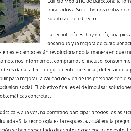
Edificio MediaTIC de Barcelona la Jor
para todos». Subtil hemos realizado el
subtitulado en directo.
La tecnología es, hoy en día, una pieza
desarrollo y la mejora de cualquier ac
 en este campo están revolucionando la manera en que tr
mamos, nos informamos, compramos e, incluso, consumimos
ende es dar a la tecnología un enfoque social, detectando a
buir para mejorar la calidad de vida de las personas con di
clusión social. El objetivo final es el de impulsar solucion
roblemáticas concretas.
dáctica y, a la vez, ha permitido participar a todos los asist
tulada «Si la tecnología es la respuesta, ¿cuál era la pregun
uación se han presentado diferentes experiencias de éxito. 