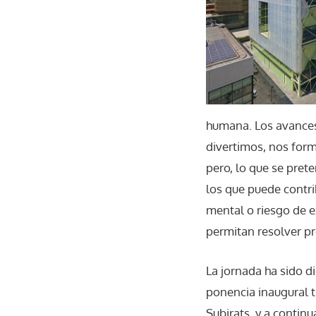
humana. Los avances
divertimos, nos for
pero, lo que se pret
los que puede contri
mental o riesgo de ex
permitan resolver p
La jornada ha sido di
ponencia inaugural ti
Subirats, y a contin