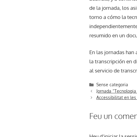
de la jornada, los a
torno a cómo la tecn
independientemente d
resumido en un docu
En las jornadas han 
la transcripción en 
al servicio de transc
Categories
Sense categoria
Jornada “Tecnologia 
Accessibilitat en le
Feu un comen
Heu d'
iniciar la sessi