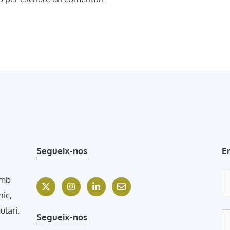
Segueix-nos
E
amb
nic,
ulari.
Segueix-nos