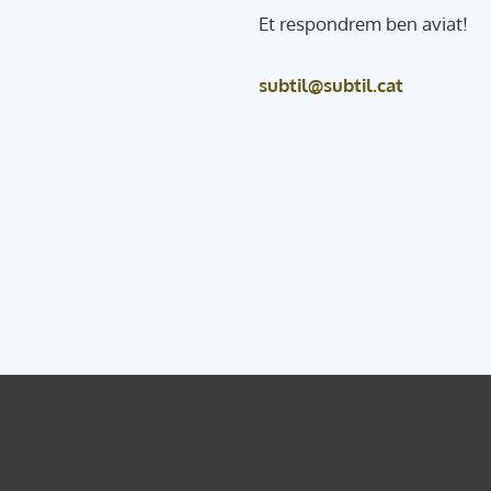
Et respondrem ben aviat!
subtil@subtil.cat