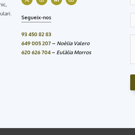
nic,
ulari.
Segueix-nos
93 450 82 83
649 005 207
–
Noèlia Valero
620 626 704
–
Eulàlia Morros