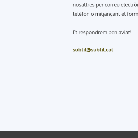
nosaltres per correu electrò
telèfon o mitjançant el form
Et respondrem ben aviat!
subtil@subtil.cat