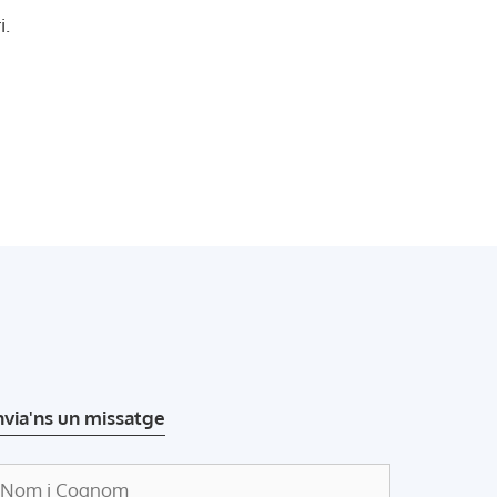
i.
nvia'ns un missatge