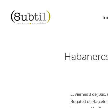
Vés
al
Ini
contingut
Habaneres 
El viernes 3 de juli
Bogatell de Barcelon