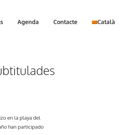
ts
Agenda
Contacte
Català
ubtitulades
zo en la playa del
 año han participado