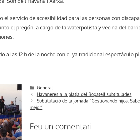
a, Son de l’Havana i Xarxa.
o el servicio de accesibilidad para las personas con discapa
nto el pregón, a cargo de la waterpolista y vecina del bar
iones.
do a las 12 h de la noche con el ya tradicional espectáculo p
Categories
General
Havaneres a la platja del Bogatell subtitulades
Subtitulació de la jornada “Gestionando hijos. Sab
mejor”
Feu un comentari