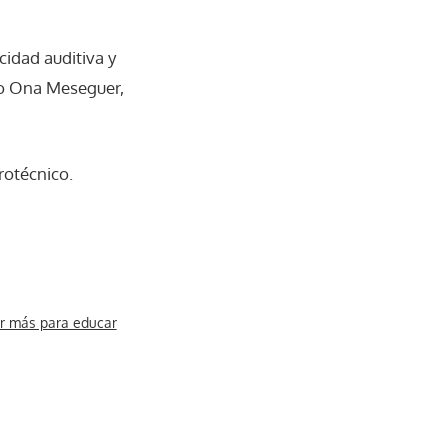
cidad auditiva y
rio Ona Meseguer,
irotécnico.
er más para educar