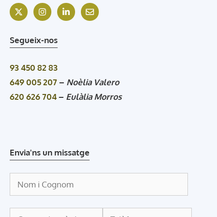
Segueix-nos
93 450 82 83
649 005 207
–
Noèlia Valero
620 626 704
–
Eulàlia Morros
Envia'ns un missatge